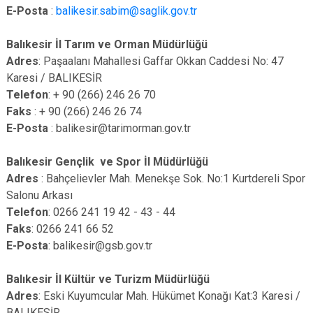
E-Posta
:
balikesir.sabim@saglik.gov.tr
Balıkesir İl Tarım ve Orman Müdürlüğü
Adres
: Paşaalanı Mahallesi Gaffar Okkan Caddesi No: 47
Karesi / BALIKESİR
Telefon
: + 90 (266) 246 26 70
Faks
: + 90 (266) 246 26 74
E-Posta
: balikesir@tarimorman.gov.tr
Balıkesir Gençlik ve Spor İl Müdürlüğü
Adres
: Bahçelievler Mah. Menekşe Sok. No:1 Kurtdereli Spor
Salonu Arkası
Telefon
: 0266 241 19 42 - 43 - 44
Faks
: 0266 241 66 52
E-Posta
: balikesir@gsb.gov.tr
Balıkesir İl Kültür ve Turizm Müdürlüğü
Adres
: Eski Kuyumcular Mah. Hükümet Konağı Kat:3 Karesi /
BALIKESİR