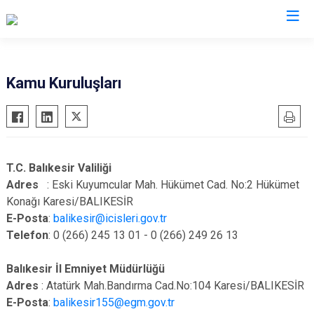
İl Göç İdaresi Müdürlükleri
Kamu Kuruluşları
T.C. Balıkesir Valiliği
Adres
: Eski Kuyumcular Mah. Hükümet Cad. No:2 Hükümet
Konağı Karesi/BALIKESİR
E-Posta
:
balikesir@icisleri.gov.tr
Telefon
: 0 (266) 245 13 01 - 0 (266) 249 26 13
Balıkesir İl Emniyet Müdürlüğü
Adres
: Atatürk Mah.Bandırma Cad.No:104 Karesi/BALIKESİR
E-Posta
:
balikesir155@egm.gov.tr