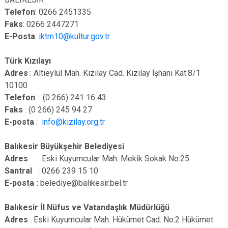
Telefon
: 0266 2451335
Faks
: 0266 2447271
E-Posta
:
iktm10@kultur.gov.tr
Türk Kızılayı
Adres
: Altıeylül Mah. Kızılay Cad. Kızılay İşhanı Kat:8/1
10100
Telefon
: (0 266) 241 16 43
Faks
: (0 266) 245 94 27
E-posta
:
info@kizilay.org.tr
Balıkesir Büyükşehir Belediyesi
Adres
: Eski Kuyumcular Mah. Mekik Sokak No:25
Santral
: 0266 239 15 10
E-posta :
belediye@balikesir.bel.tr
Balıkesir İl Nüfus ve Vatandaşlık Müdürlüğü
Adres
: Eski Kuyumcular Mah. Hükümet Cad. No:2 Hükümet