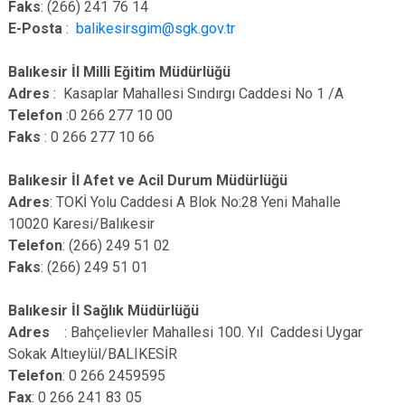
Faks
: (266) 241 76 14
E-Posta
:
balikesirsgim@sgk.gov.tr
Balıkesir İl Milli Eğitim Müdürlüğü
Adres
: Kasaplar Mahallesi Sındırgı Caddesi No 1 /A
Telefon
:0 266 277 10 00
Faks
: 0 266 277 10 66
Balıkesir İl Afet ve Acil Durum Müdürlüğü
Adres
: TOKİ Yolu Caddesi A Blok No:28 Yeni Mahalle
10020 Karesi/Balıkesir
Telefon
: (266) 249 51 02
Faks
: (266) 249 51 01
Balıkesir İl Sağlık Müdürlüğü
Adres
: Bahçelievler Mahallesi 100. Yıl Caddesi Uygar
Sokak Altıeylül/BALIKESİR
Telefon
: 0 266 2459595
Fax
: 0 266 241 83 05