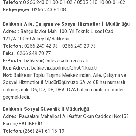
Telefon
: 0 266 243 81 00-01-02 / 0505 318 10 00-01-02
Belgegeçer
: 0266 243 81 08
Balıkesir Aile, Çalışma ve Sosyal Hizmetler İl Müdürlüğü
Adres :
Bahçelievler Mah. 100. Yıl Teknik Lisesi Cad.
121/A 10050 Altıeylül/Balıkesir
Telefon
: 0266 249 42 93 - 0266 249 29 73
Faks
: 0266 249 78 77
E-Posta
: balikesir@ailevecalisma.gov.tr
Kep Adresi
: balikesir.aspilmud@hs01.kep.tr
Not:
Balıkesir Toplu Taşıma Merkezi'nden, Aile, Çalışma ve
Sosyal Hizmetler İl Müdürlüğümüze 6A ve 6B hat numaralı
dolmuşlar ile D6, D7, D8, D8A, D7A hat numaralı otobüsler
geçmektedir.
Balıkesir Sosyal Güvenlik İl Müdürlüğü
Adres
: Paşaalanı Mahallesi Ali Gaffar Okan Caddesi No:153
Karesi/BALIKESİR
Telefon
: (266) 241 61 15-19