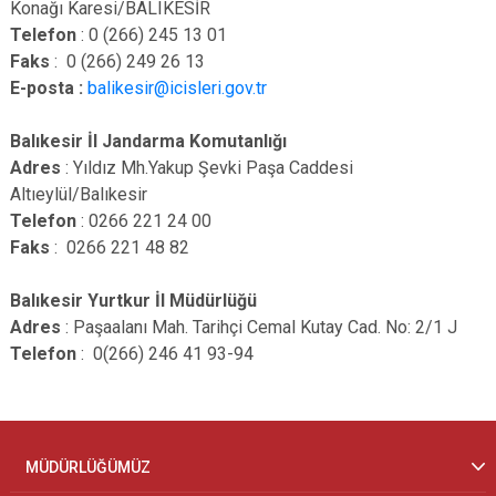
Konağı Karesi/BALIKESİR
Telefon
: 0 (266) 245 13 01
Faks
: 0 (266) 249 26 13
E-posta :
balikesir@icisleri.gov.tr
Balıkesir İl Jandarma Komutanlığı
Adres
: Yıldız Mh.Yakup Şevki Paşa Caddesi
Altıeylül/Balıkesir
Telefon
: 0266 221 24 00
Faks
: 0266 221 48 82
Balıkesir Yurtkur İl Müdürlüğü
Adres
: Paşaalanı Mah. Tarihçi Cemal Kutay Cad. No: 2/1 J
Telefon
: 0(266) 246 41 93-94
MÜDÜRLÜĞÜMÜZ